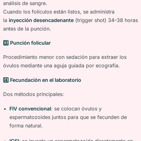
análisis de sangre.
Cuando los folículos están listos, se administra
la
inyección desencadenante
(trigger shot) 34–38 horas
antes de la punción.
3️
⃣ Punción folicular
Procedimiento menor con sedación para extraer los
óvulos mediante una aguja guiada por ecografía.
4️
⃣ Fecundación en el laboratorio
Dos métodos principales:
FIV convencional
: se colocan óvulos y
espermatozoides juntos para que se fecunden de
forma natural.
ICSI
: se inyecta un espermatozoide directamente en