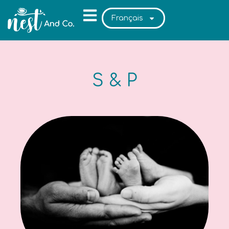
Français
S & P