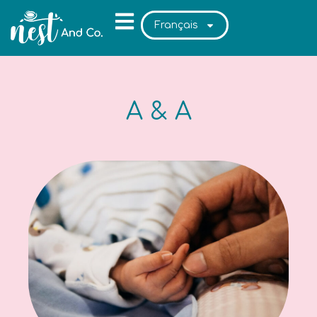
Français
A & A