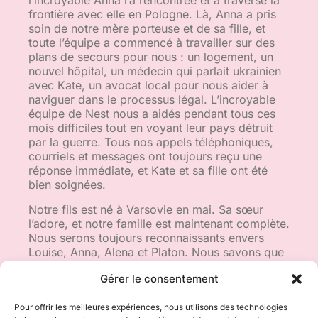
l’incroyable Anna l’a rencontrée et a traversé la
frontière avec elle en Pologne. Là, Anna a pris
soin de notre mère porteuse et de sa fille, et
toute l’équipe a commencé à travailler sur des
plans de secours pour nous : un logement, un
nouvel hôpital, un médecin qui parlait ukrainien
avec Kate, un avocat local pour nous aider à
naviguer dans le processus légal. L’incroyable
équipe de Nest nous a aidés pendant tous ces
mois difficiles tout en voyant leur pays détruit
par la guerre. Tous nos appels téléphoniques,
courriels et messages ont toujours reçu une
réponse immédiate, et Kate et sa fille ont été
bien soignées.
Notre fils est né à Varsovie en mai. Sa sœur
l’adore, et notre famille est maintenant complète.
Nous serons toujours reconnaissants envers
Louise, Anna, Alena et Platon. Nous savons que
nous nous sommes faits de nouveaux amis dans
Gérer le consentement
ce parcours, et nous espérons qu’un jour Albert
rencontrera les personnes extraordinaires qui
nous ont aidés dans notre voyage et ont fait en
Pour offrir les meilleures expériences, nous utilisons des technologies